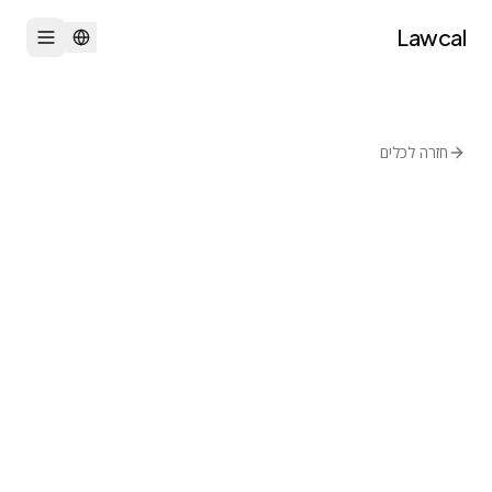
Lawcal
חזרה לכלים
חתימה ושיתוף
GPL-3.0
streetwriters
Notesnook
אפליקציית פתקים קוד-פתוח מוצפנת
מקצה לקצה לעבודה משפטית
רגישה