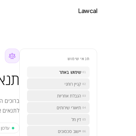
Lawcal
תנאי שימוש
שימוש באתר
תנאי
01
קניין רוחני
02
הגבלת אחריות
03
תיאורי שירותים
04
לתנאים א
דין חל
05
עדכון א
יישוב סכסוכים
06