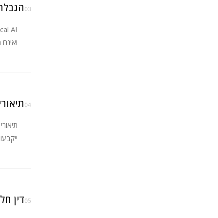
הגבלת
03
ואינם מ
תיאורי
04
תיאורי
ייקבעו 
דין חל
05