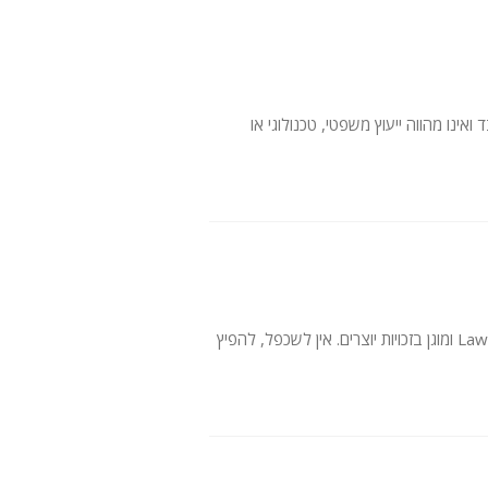
ועד למידע כללי בלבד ואינו מהווה ייעוץ משפטי, טכנולוגי או
כל התוכן באתר — טקסטים, עיצוב, לוגו, גרפיקה וקוד מקור — הוא רכושה של Lawcal AI ומוגן בזכויות יוצרים. אין לשכפל, להפיץ