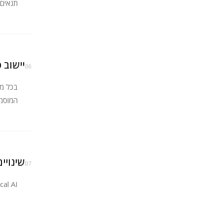
תנאים 
יישוב 
06
בכל מק
המוסמך
שינויי
07
Lawcal AI שומרת על זכותה לעדכן תנאים אלה מעת לעת. המשך השימוש