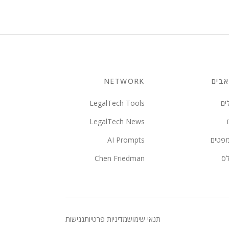
בים
NETWORK
ים
LegalTech Tools
LegalTech News
מפטים
AI Prompts
לס
Chen Friedman
תנאי שימוש
מדיניות פרטיות
נגישות