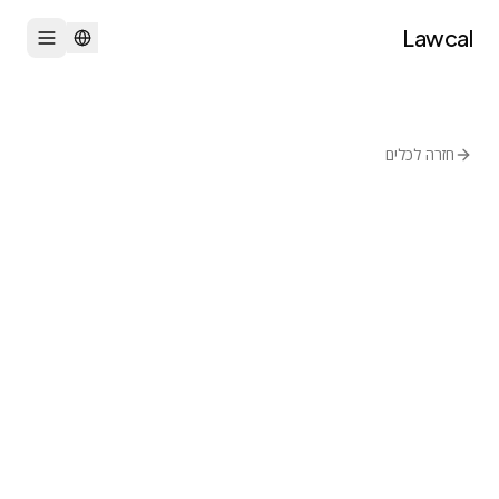
Lawcal
חזרה לכלים
חתימה ושיתוף
AGPL-3.0
docusealco
DocuSeal
פלטפורמת מילוי וחתימה על מסמכים
בקר בכלי