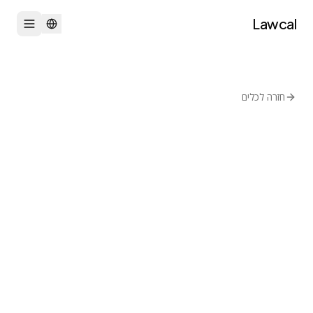
Lawcal
חזרה לכלים
QuentinFuxa
תמלול
MIT
WhisperLiveKit
זיהוי דיבור בזמן אמת עם Whisper
בקר בכלי