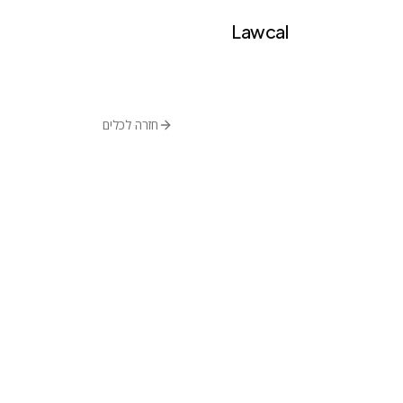
Lawcal
חזרה לכלים
פענוח מסמכי
ctured
עיבוד מקדים לצ
בקר בכלי