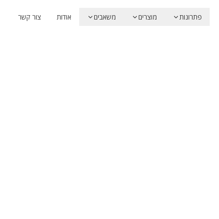
פתרונות
מוצרים
משאבים
אודות
צור קשר
Unstructured-IO
ם
Apache-2.0
Unstru
ינורות RAG
רוצים הערכה או אינטגרציה?