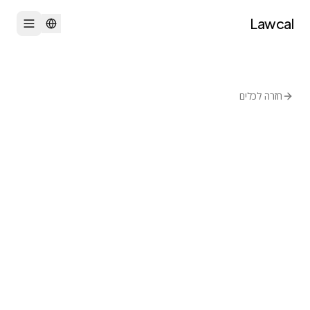
Lawcal
חזרה לכלים
הרכבת מסמכים
Apache-2.0
Lexpedite
Blawx
סביבת כללים כקוד ויזואלית
בקר בכלי