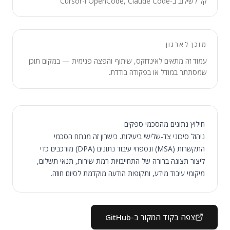
קל לשילוב ב-OpenCode, Claude Code ו-Cursor
מוכן לארגון
עמוד זה מתאים לאינדוקס, שיתוף והפצה פנימית — במקום תוכן
שמסתתר במודל או בפקודה בודדת.
חילוץ נתונים מהסכמי ספקים
ניהול סיכוני צד-שלישי ביעילות. כישרון זה מנתח הסכמי
התקשרות (MSA) ונספחי עיבוד נתונים (DPA) מורכבים כדי
ליצור תצוגה ברורה של התחייבויות רמת שירות, תנאי תשלום,
מיקומי עיבוד מידע, ותקופות הודעה מוקדמת לסיום חוזה.
צפה בקוד המקור ב-GitHub