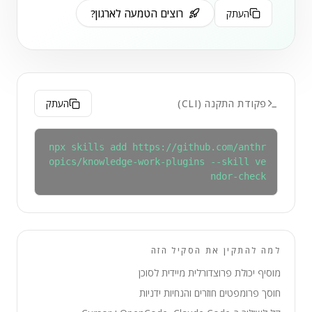
רוצים הטמעה לארגון?
העתק
פקודת התקנה (CLI)
העתק
npx skills add https://github.com/anthr
opics/knowledge-work-plugins --skill ve
ndor-check
למה להתקין את הסקיל הזה
מוסיף יכולת פרוצדורלית מיידית לסוכן
חוסך פרומפטים חוזרים והנחיות ידניות