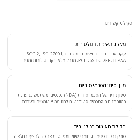
סקילס קשורים
מעקב תאימות רגולטורית
עוקב אחר דרישות תאימות במסגרות SOC 2, ISO 27001,
GDPR, HIPAA ו-PCI DSS. מנהל מלאי בקרות, לוחות זמנים
לביקורות, איסוף ראיות וניתוח פערים לקראת מוכנות רגולטורית.
מיון וסינון הסכמי סודיות
סינון מהיר של הסכמי סודיות (NDA) נכנסים. משתמש במערכת
רמזור לניתוב הסכמים סטנדרטיים לחתימה אוטומטית והעברת
הסכמים חריגים לבדיקת עורך דין.
בדיקת תאימות רגולטורית
סורק נהלים פנימיים, חומרי שיווק ומפרטי מוצר כדי להציף רגולציה