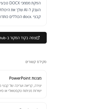
הפקת מסמכי DOCX טבעיים
קבצי .docx הכוללים כותרות עליונות/תחתונות, תוכן עניינים, ועיצוב תואם למותג החברה.
צפה בקוד המקור ב-GitHub
סקילס קשורים
מצגות PowerPoint
ישירות מניתוח טקסטואלי או סיכ