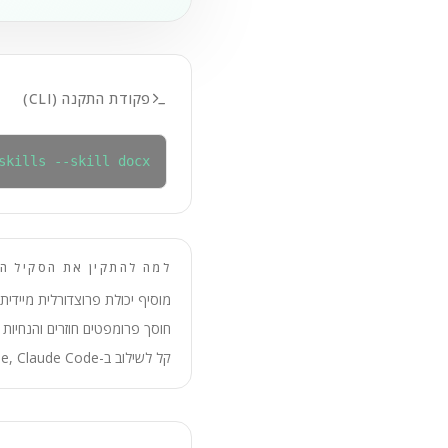
פקודת התקנה (CLI)
skills --skill docx
למה להתקין את הסקיל הז
מוסיף יכולת פרוצדורלית מיידית 
חוסך פרומפטים חוזרים והנחיות י
קל לשילוב ב-OpenCode, Claude Code ו-Cursor