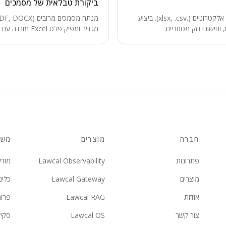
ביקורת טבלאית של מסמכים
יצירה, עריכה וניתוח של גיליונות אלקטרוניים (.xlsx, .csv). ביצוע
 וחישובי נזק מסחריים.
מגדיר ומפיק פלט 
ספציפי מחוזים מרובים, השוואת סעיפ
מטריצת ביקורת מסמכים עם הפניות 
חברה
מוצרים
משא
פתרונות
Lawcal Observability
מודל
מוצרים
Lawcal Gateway
כלים
אודות
Lawcal RAG
פרו
צור קשר
Lawcal OS
סקי