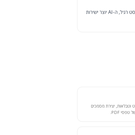
הענק ל-AI שלך את היכולת להפיק מסמכי Word מעוצבים ומקצועיים. במקום להעתיק ולהדביק טקסט רגיל, ה-AI יוצר ישירות
PDF: חילוץ טקסט וטבלאות, יצירת מסמכים
טפסי PDF.