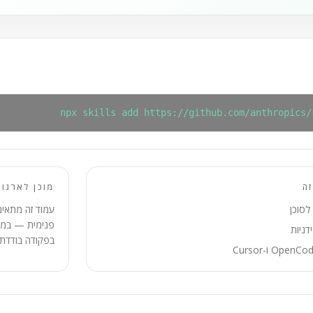
npx skills add https://github.com/anthropics/
ה
מוכן לארגון
לסוכן
עמוד זה מתאים
פנימית — במק
דניות
בפקודה בודדת.