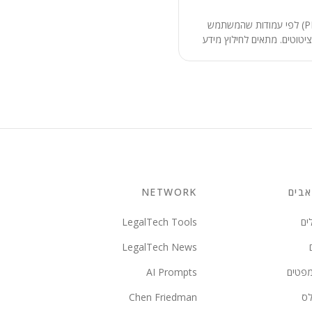
מנתח מסמכים מרובים (PDF, DOCX) לפי עמודות שהמשתמש
Excel מובנה עם ציטוטים. מתאים לחילוץ מידע
ים בין הסכמים, או יצירת
למקור.
בים
NETWORK
ים
LegalTech Tools
LegalTech News
מפטים
AI Prompts
לס
Chen Friedman