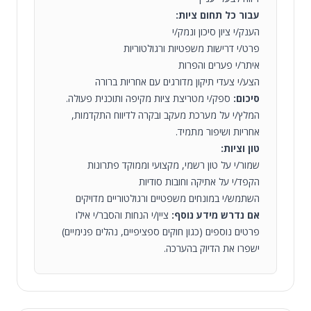
עבור כל תחום ציות:
הענק/י ציון סיכון ונמק/י
פרט/י דרישות משפטיות ורגולטוריות
איתר/י פערים והפרות
הצע/י צעדי תיקון מדורגים עם אחריות ברורה
סיכום:
ספק/י מטריצת ציות מקיפה ותוכנית פעולה.
המלץ/י על מערכת מעקב ובקרה לדיווח התקדמות,
אחריות ושיפור מתמיד.
טון וציות:
שמור/י על טון רשמי, מקצועי וממוקד פתרונות
הקפד/י על אתיקה וחובות סודיות
השתמש/י במונחים משפטיים ורגולטוריים מדויקים
אם נדרש מידע נוסף:
ציין/י הנחות והסבר/י אילו
פרטים נוספים (כגון חוקים ספציפיים, נהלים פנימיים)
ישפרו את הדיוק בהערכה.