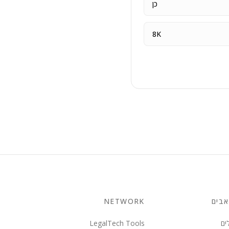
כן
8K
בים
NETWORK
ים
LegalTech Tools