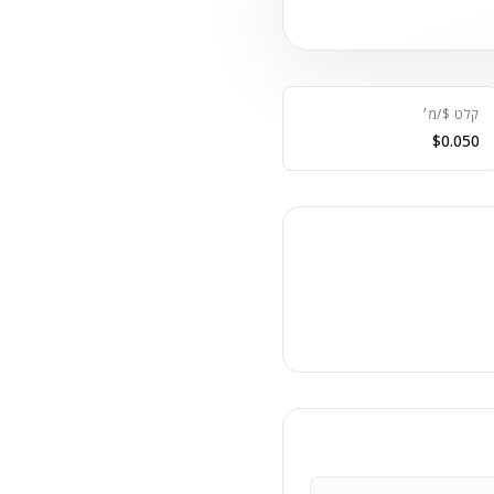
קלט $/מ׳
$0.050