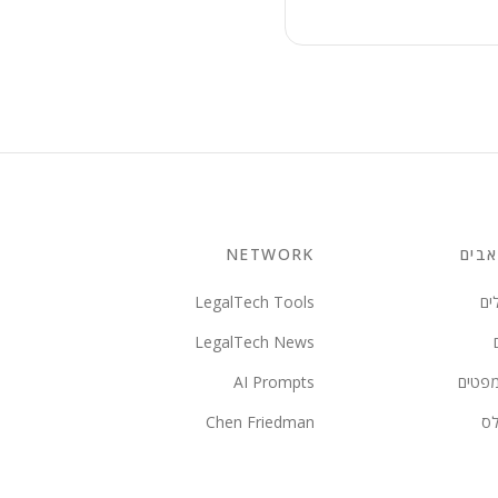
בים
NETWORK
ים
LegalTech Tools
LegalTech News
מפטים
AI Prompts
לס
Chen Friedman