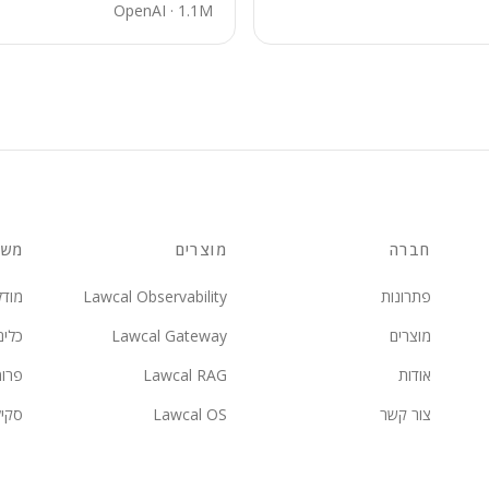
OpenAI
·
1.1M
חברה
מוצרים
משא
פתרונות
Lawcal Observability
מודל
מוצרים
Lawcal Gateway
כלים
אודות
Lawcal RAG
פרו
צור קשר
Lawcal OS
סקי