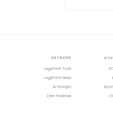
בים
NETWORK
ים
LegalTech Tools
LegalTech News
מפטים
AI Prompts
לס
Chen Friedman