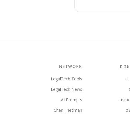
בים
NETWORK
ים
LegalTech Tools
LegalTech News
מפטים
AI Prompts
לס
Chen Friedman