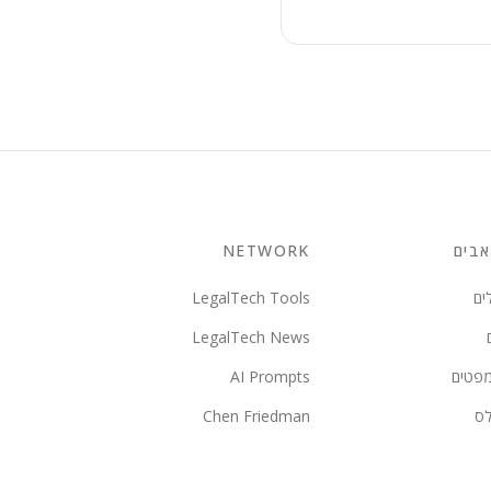
בים
NETWORK
ים
LegalTech Tools
LegalTech News
מפטים
AI Prompts
לס
Chen Friedman